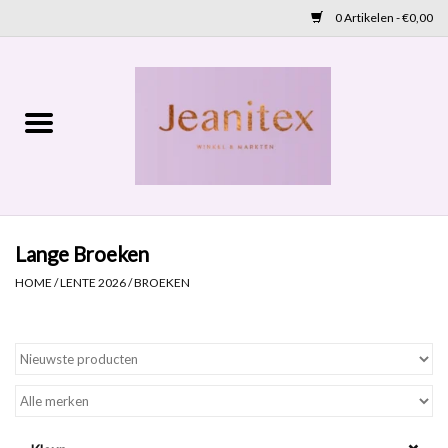
0 Artikelen - €0,00
Home
Lente 2026
Accessoires
Lange Broeken
Cadeaubon
HOME
/
LENTE 2026
/
BROEKEN
OUTLET
Aanbod
NIEUW BINNEN