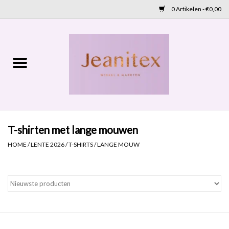
0 Artikelen - €0,00
Home
Lente 2026
Accessoires
T-shirten met lange mouwen
Cadeaubon
HOME
/
LENTE 2026
/
T-SHIRTS
/
LANGE MOUW
OUTLET
Aanbod
NIEUW BINNEN