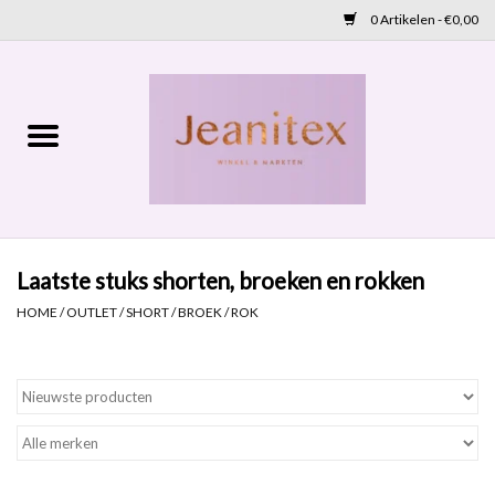
0 Artikelen - €0,00
Home
Lente 2026
Accessoires
Laatste stuks shorten, broeken en rokken
Cadeaubon
HOME
/
OUTLET
/
SHORT / BROEK / ROK
OUTLET
Aanbod
NIEUW BINNEN