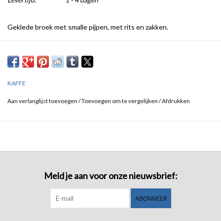
Geklede broek met smalle pijpen, met rits en zakken.
Regular fit, gewone taille, lange lengte
Geweven stof: 72% viscose, 23% polyamide, 5% elastane
KAFFE
Aan verlanglijst toevoegen
/
Toevoegen om te vergelijken
/
Afdrukken
Meld je aan voor onze nieuwsbrief:
ABONNEER