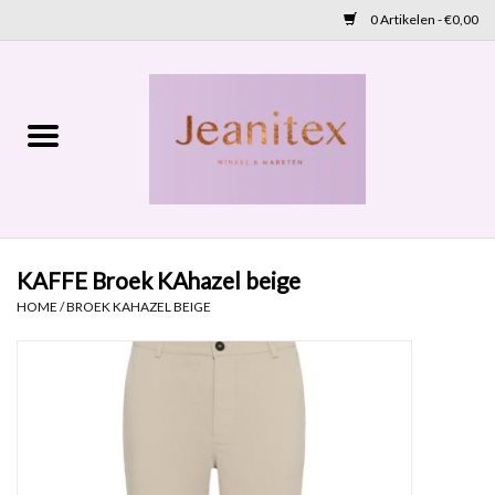
0 Artikelen - €0,00
Home
Lente 2026
Accessoires
KAFFE Broek KAhazel beige
Cadeaubon
HOME
/
BROEK KAHAZEL BEIGE
OUTLET
Aanbod
NIEUW BINNEN