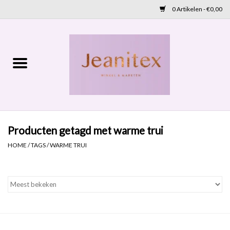
0 Artikelen - €0,00
Home
Lente 2026
Accessoires
Producten getagd met warme trui
Cadeaubon
HOME
/
TAGS
/
WARME TRUI
OUTLET
Aanbod
NIEUW BINNEN