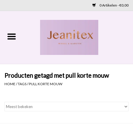
0 Artikelen - €0,00
Home
Lente 2026
Accessoires
Producten getagd met pull korte mouw
Cadeaubon
HOME
/
TAGS
/
PULL KORTE MOUW
OUTLET
Aanbod
NIEUW BINNEN