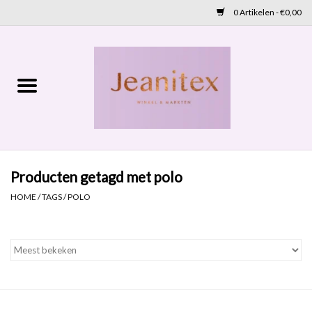
0 Artikelen - €0,00
Home
Lente 2026
Accessoires
Producten getagd met polo
Cadeaubon
HOME
/
TAGS
/
POLO
OUTLET
Aanbod
NIEUW BINNEN