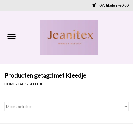
0 Artikelen - €0,00
Home
Lente 2026
Accessoires
Producten getagd met Kleedje
Cadeaubon
HOME
/
TAGS
/
KLEEDJE
OUTLET
Aanbod
NIEUW BINNEN