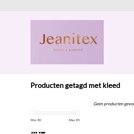
Producten getagd met kleed
Geen producten gevon
Min: €
0
Max: €
5