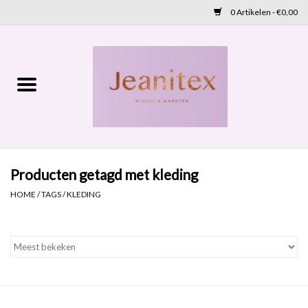
0 Artikelen - €0,00
Home
Lente 2026
Accessoires
Producten getagd met kleding
Cadeaubon
HOME
/
TAGS
/
KLEDING
OUTLET
Aanbod
NIEUW BINNEN