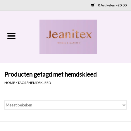
0 Artikelen - €0,00
Home
Lente 2026
Accessoires
Producten getagd met hemdskleed
Cadeaubon
HOME
/
TAGS
/
HEMDSKLEED
OUTLET
Aanbod
NIEUW BINNEN