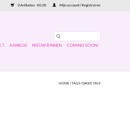
0 Artikelen - €0,00
Mijn account / Registreren
ET
AANBOD
NIEUW BINNEN
COMING SOON!
HOME
/
TAGS
/
DIKKE TRUI