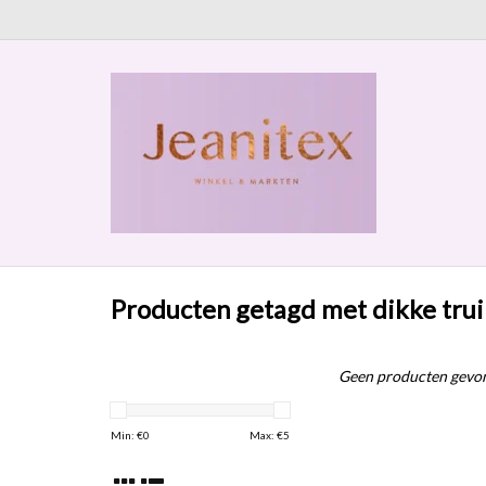
Producten getagd met dikke trui
Geen producten gevon
Min: €
0
Max: €
5