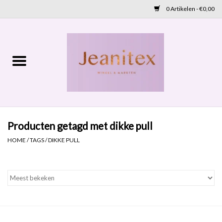
0 Artikelen - €0,00
Home
Lente 2026
Accessoires
Producten getagd met dikke pull
Cadeaubon
HOME
/
TAGS
/
DIKKE PULL
OUTLET
Aanbod
NIEUW BINNEN