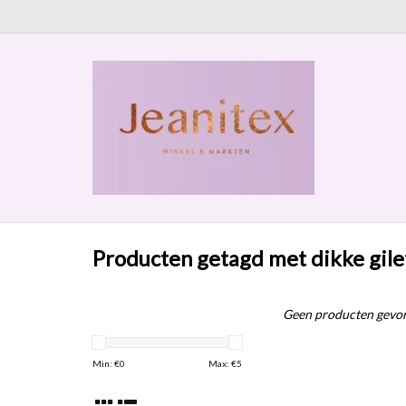
Producten getagd met dikke gile
Geen producten gevon
Min: €
0
Max: €
5