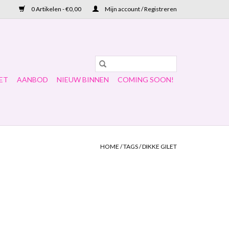
0 Artikelen - €0,00
Mijn account / Registreren
ET
AANBOD
NIEUW BINNEN
COMING SOON!
HOME
/
TAGS
/
DIKKE GILET