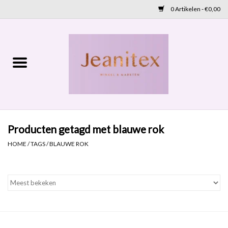
0 Artikelen - €0,00
Home
Lente 2026
Accessoires
Producten getagd met blauwe rok
Cadeaubon
HOME
/
TAGS
/
BLAUWE ROK
OUTLET
Aanbod
NIEUW BINNEN