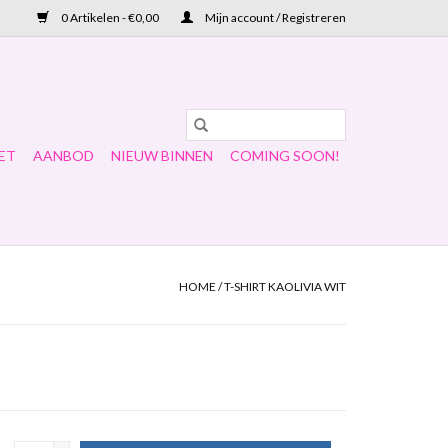
0 Artikelen - €0,00
Mijn account / Registreren
ET
AANBOD
NIEUW BINNEN
COMING SOON!
HOME
/
T-SHIRT KAOLIVIA WIT