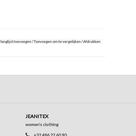
langlijst toevoegen
/
Toevoegen om te vergelijken
/
Afdrukken
JEANITEX
women's clothing
+32 496 22 60 90