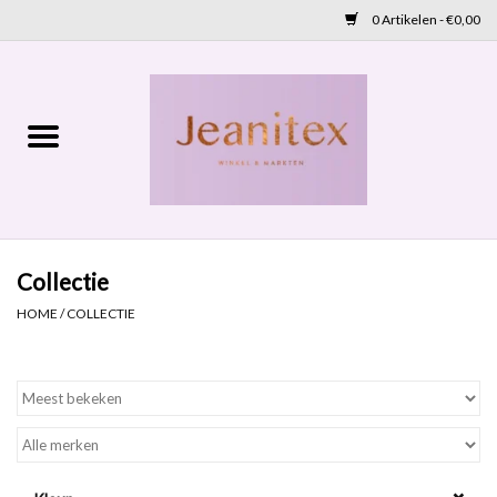
0 Artikelen - €0,00
Home
Lente 2026
Accessoires
Collectie
Cadeaubon
HOME
/
COLLECTIE
OUTLET
Aanbod
NIEUW BINNEN