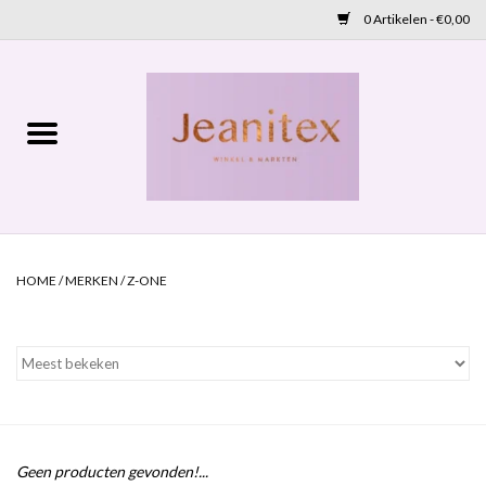
0 Artikelen - €0,00
Home
Lente 2026
Accessoires
HOME
/
MERKEN
/
Z-ONE
Cadeaubon
OUTLET
Aanbod
NIEUW BINNEN
Geen producten gevonden!...