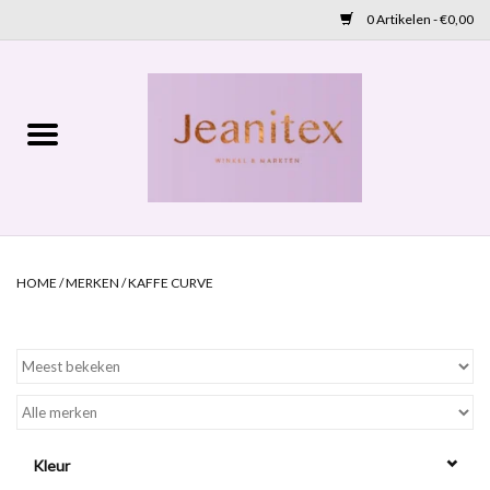
0 Artikelen - €0,00
Home
Lente 2026
Accessoires
HOME
/
MERKEN
/
KAFFE CURVE
Cadeaubon
OUTLET
Aanbod
Kleur
NIEUW BINNEN