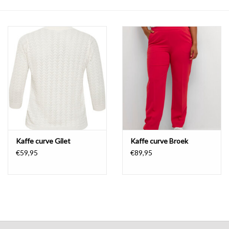
COMING SOON!
Kaffe curve Gilet
Kaffe curve Broek
€59,95
€89,95