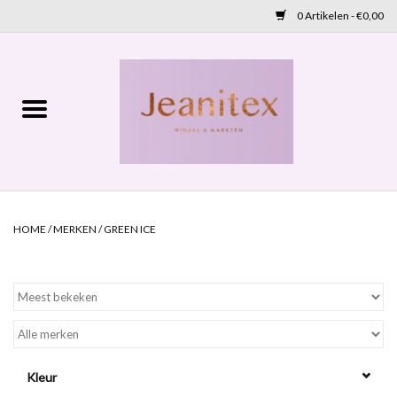
0 Artikelen - €0,00
Home
Lente 2026
Accessoires
HOME
/
MERKEN
/
GREEN ICE
Cadeaubon
OUTLET
Aanbod
Kleur
NIEUW BINNEN