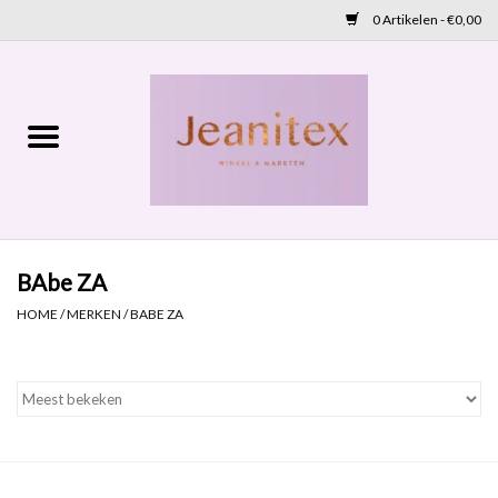
0 Artikelen - €0,00
Home
Lente 2026
Accessoires
BAbe ZA
Cadeaubon
HOME
/
MERKEN
/
BABE ZA
OUTLET
Aanbod
NIEUW BINNEN