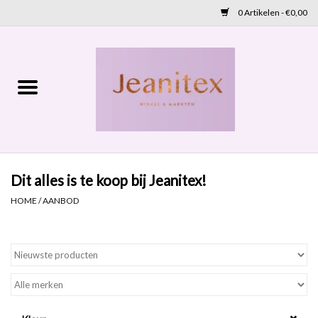
0 Artikelen - €0,00
Home
Lente 2026
Accessoires
Dit alles is te koop bij Jeanitex!
Cadeaubon
HOME
/
AANBOD
OUTLET
Aanbod
NIEUW BINNEN