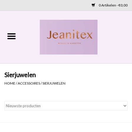
0 Artikelen - €0,00
Home
Lente 2026
Accessoires
Sierjuwelen
Cadeaubon
HOME
/
ACCESSOIRES
/
SIERJUWELEN
OUTLET
Aanbod
NIEUW BINNEN