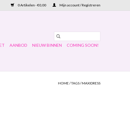
0 Artikelen - €0,00
Mijn account / Registreren
ET
AANBOD
NIEUW BINNEN
COMING SOON!
HOME
/
TAGS
/
MAXIDRESS