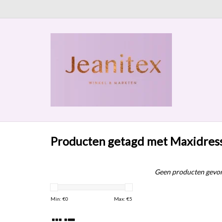
Producten getagd met Maxidres
Geen producten gevon
Min: €
0
Max: €
5